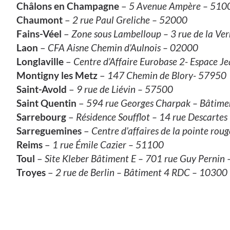
Châlons en Champagne
–
5 Avenue Ampère – 51
Chaumont
–
2 rue Paul Greliche – 52000
Fains-Véel
–
Zone sous Lambelloup – 3 rue de la Ve
Laon
–
CFA Aisne Chemin d’Aulnois – 02000
Longlaville
–
Centre d’Affaire Eurobase 2- Espace 
Montigny les Metz
–
147 Chemin de Blory- 57950
Saint-Avold
–
9 rue de Liévin – 57500
Saint Quentin
–
594 rue Georges Charpak – Bâtim
Sarrebourg
–
Résidence Soufflot – 14 rue Descarte
Sarreguemines
–
Centre d’affaires de la pointe ro
Reims
–
1 rue Émile Cazier – 51100
Toul
–
Site Kleber Bâtiment E – 701 rue Guy Pernin
Troyes
–
2 rue de Berlin – Bâtiment 4 RDC – 10300