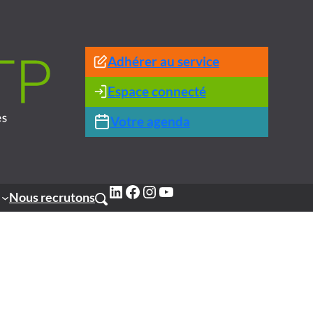
Adhérer au service
Espace connecté
Votre agenda
LinkedIn
Facebook
Instagram
YouTube
Nous recrutons